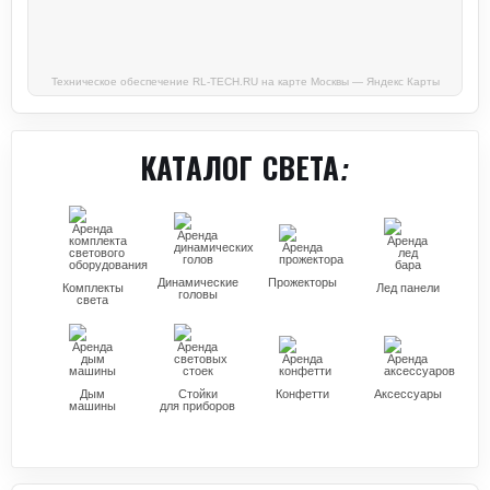
Техническое обеспечение RL-TECH.RU на карте Москвы — Яндекс Карты
КАТАЛОГ СВЕТА:
Динамические
Прожекторы
Комплекты
Лед панели
головы
света
Дым
Стойки
Конфетти
Аксессуары
машины
для приборов